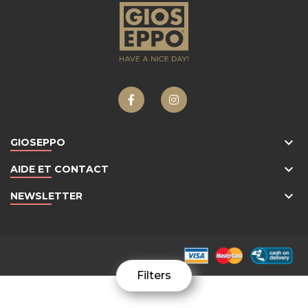
keyboard_arrow_down
GIOSEPPO
keyboard_arrow_down
AIDE ET CONTACT
keyboard_arrow_down
NEWSLETTER
Filters