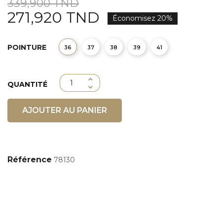
339,900 TND
271,920 TND
Économisez 20%
POINTURE
36
37
38
39
41
QUANTITÉ
AJOUTER AU PANIER
Référence
78130