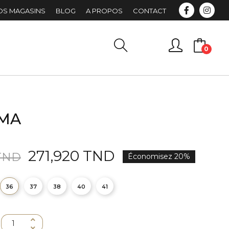
OS MAGASINS
BLOG
A PROPOS
CONTACT
0
MA
271,920 TND
 TND
Économisez 20%
36
37
38
40
41