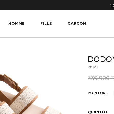
N
HOMME
FILLE
GARÇON
DODO
78121
339,900
POINTURE
QUANTITÉ